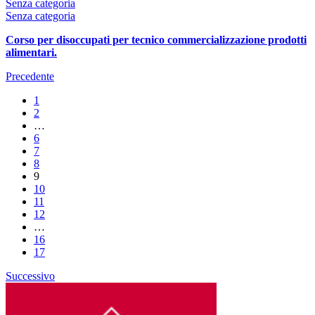
Senza categoria
Senza categoria
Corso per disoccupati per tecnico commercializzazione prodotti
alimentari.
Precedente
1
2
…
6
7
8
9
10
11
12
…
16
17
Successivo