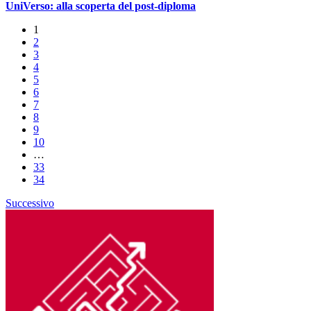
UniVerso: alla scoperta del post-diploma
1
2
3
4
5
6
7
8
9
10
…
33
34
Successivo